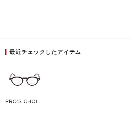
るだけでなく、通常の3枚丁番よりも強度が上が
り、機能面も優れている。テンプル先にはスリッ
トを入れ、凹凸が肌に触れることで摩擦を起こし
滑りにくい工夫も。さらに⽇本の伝統的な和柄を
ベースにアレンジされたオリジナルのテンプル芯
を採用するなどディテールまで拘り抜いた珠玉の
一本。
最近チェックしたアイテム
■Scene
ボストンをベースに上部を直線的にカットされた
クラウンパントシェイプが、知的で洗練された雰
囲気を演出。また、天地幅は深くなりすぎないよ
うバランスを調整し、様々なシーンで掛けやす
く、一本で幅広いスタイルに対応します。外側に
PRO'S CHOI...
高級感のあるブラック・内側にクリアを配したカ
ラーは、顔まわりをすっきり見せつつ、透明感と
軽やかさをプラスします。