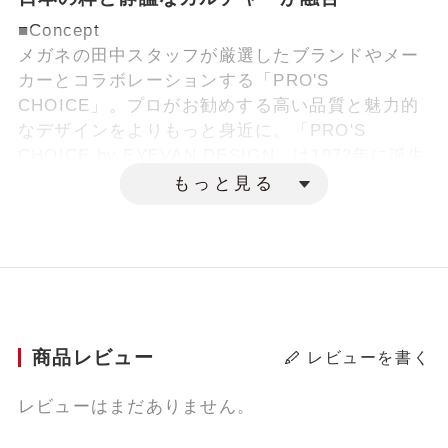
■Concept
メガネの田中スタッフが厳選したブランドやメー
カーとコラボレーションする「PRO'S
CHOICE」。プロがお勧めする高い品質と魅力的
なデザインをよりもっと身近に。「PRO'S
CHOICE by EYEVAN DESIGN」は1972年に誕生
した日本初のファッションアイウェアブランド
もっと見る
「EYEVAN」を手掛けているアイヴァン社（by
EYEVAN DESIGN）とのコラボレーションモデル
です。
■Products
柔らかさとシャープさを兼ね備えたクラウンパン
トシェイプ。上リムのカッティングがスマートな
商品レビュー
レビューを書く
印象を加え、掛ける人の顔立ちの魅力を引きたて
るデザイン。またヴィンテージデザインに多く使
レビューはまだありません。
用される5枚丁番は、ヴィンテージらしさを表現す