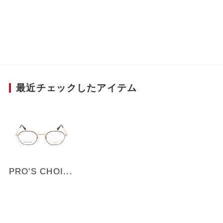
調整しやすいよう、マンレイ山ブリッジ（ブリッ
ジとクリングスが一体化）を半分にカットした構
造に。モダンは先を太く、重心を後ろに配するこ
とで掛け心地も重視したモデル。
■Scene
顔に優しく馴染む緩やかな角の多角形シェイプ。
最近チェックしたアイテム
スタイルにさりげないアクセントを添え、上品で
都会的な雰囲気を演出します。ゴールド×マット
ブラックは掛けるシーンを選ばない王道カラー。
PRO'S CHOI...