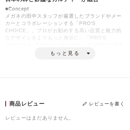
■Concept
メガネの田中スタッフが厳選したブランドやメー
カーとコラボレーションする「PRO'S
CHOICE」。プロがお勧めする高い品質と魅力的
なデザインをよりもっと身近に。「PRO'S
CHOICE by EYEVAN DESIGN」は1972年に誕生
した日本初のファッションアイウェアブランド
もっと見る
「EYEVAN」を手掛けているアイヴァン社（by
EYEVAN DESIGN）とのコラボレーションモデル
です。
■Products
個性的でありながらお顔に馴染む、オールメタル
の多角形シェイプ。ブリッジ、ヨロイ、テンプル
商品レビュー
レビューを書く
にはアイヴァン社が得意とする⽇本の伝統的な寺
院などに⽤いられる⽂様をモチーフにしたオリジ
レビューはまだありません。
ナルの柄を配した特別仕様。また、クリングスは