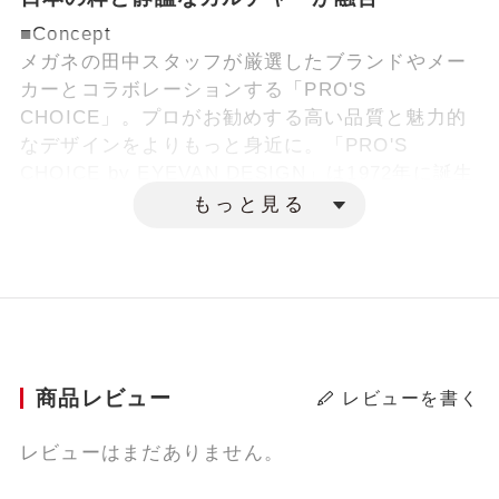
■Concept
メガネの田中スタッフが厳選したブランドやメー
カーとコラボレーションする「PRO'S
CHOICE」。プロがお勧めする高い品質と魅力的
なデザインをよりもっと身近に。「PRO'S
CHOICE by EYEVAN DESIGN」は1972年に誕生
した日本初のファッションアイウェアブランド
もっと見る
「EYEVAN」を手掛けているアイヴァン社（by
EYEVAN DESIGN）とのコラボレーションモデル
です。
■Products
個性的でありながらお顔に馴染む、オールメタル
の多角形シェイプ。ブリッジ、ヨロイ、テンプル
商品レビュー
レビューを書く
にはアイヴァン社が得意とする⽇本の伝統的な寺
院などに⽤いられる⽂様をモチーフにしたオリジ
レビューはまだありません。
ナルの柄を配した特別仕様。また、クリングスは