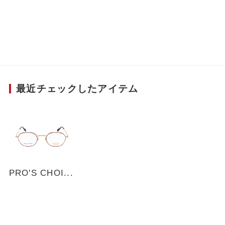
調整しやすいよう、マンレイ山ブリッジ（ブリッ
ジとクリングスが一体化）を半分にカットした構
造に。モダンは先を太く、重心を後ろに配するこ
とで掛け心地も重視したモデル。
■Scene
顔に優しく馴染む緩やかな角の多角形シェイプ。
最近チェックしたアイテム
スタイルにさりげないアクセントを添え、上品で
都会的な雰囲気を演出します。ゴールド×デミ柄
はお顔に華やかさをプラスしてくれるカラーリン
グ。
PRO'S CHOI...