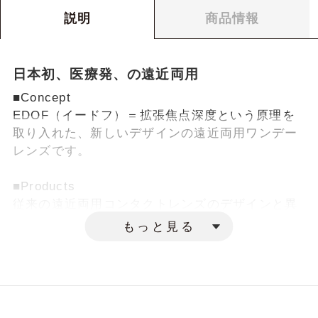
タの見方
個数
商品情報
説明
サイズ（S）
14.2
コンタクトレンズのご購入に際して、度数
個数
やベースカーブなど、いくつかの数値を入
日本初、医療発、の遠近両用
力する必要があります。
■Concept
以下の例を参考に、お手元の処方箋・処方
EDOF（イードフ）＝拡張焦点深度という原理を
指示書または商品パッケージを確認しなが
取り入れた、新しいデザインの遠近両用ワンデー
らご入力ください。
レンズです。
■Products
従来の遠近両用コンタクトレンズのデザインと異
なり、遠・中・近方の度数をまるで“Annual
もっと見る
Rings（木の年輪）”のように何重にも連続させる
ことで、焦点深度の拡張を実現。
暗所など瞳孔の大きさが変化した際の見え方、ま
ばたき時や視線を動かしてレンズが動いた時の見
え方の変化といった従来品の欠点の克服を目指し