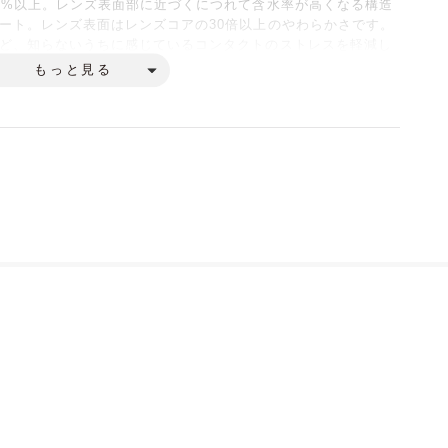
0%以上。レンズ表面部に近づくにつれて含水率が高くなる構造
ート。レンズ表面はレンズコアの30倍以上のやわらかさです。
ど、知らないうちに感じているコンタクトのストレスを軽減し
もっと見る
材が酸素をしっかりと通し、さらにUVA96%、UVB99%以上
紫外線が気になる方、長時間装用の方に向いています。
ーブ）
R・SPH（度数）
）
径）
よりHIGH、MID、LOW等の文字列や+2.00D～