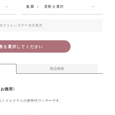
右目
:
度数を選択
ベースカーブ
タクトレンズデータの見方
（BC）
度数（SPH）
数を選択してください
レンズデータの見方
サイズ（S）
14.2
して、度数やベースカーブなど、いくつかの数値を入力
数を選択してください
個数
商品情報
方箋・処方指示書または商品パッケージを確認しながら
〈お徳用〉
るミドルクラスの新世代ワンデーです。