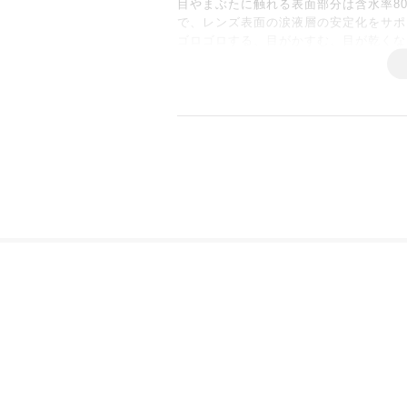
目やまぶたに触れる表面部分は含水率8
で、レンズ表面の涙液層の安定化をサポ
ゴロゴロする、目がかすむ、目が乾くな
ます。
レンズコア部のシリコーンハイドロゲル素
カットで瞳を紫外線から守ります。
■Scene
従来レンズでストレスを感じていた方、
BC（ベースカ
PまたはD・PW
ADD（加入度数
S（サイズ・直
※ADD（加入度数）は商品に