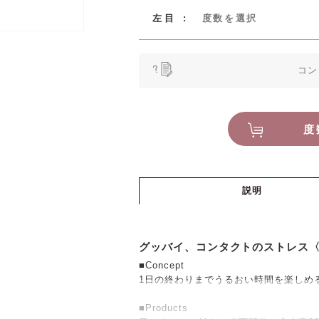
8,934
左目
:
度数を選択
ベースカーブ
コン
（BC）
¥
0
度数（SPH）
合計金額：
税込
度
ご注文のためのコンタクト
サイズ（S）
14.2
コンタクトレンズのご購入に際
度
する必要があります。
個数
説明
以下の例を参考に、お手元の処
ご入力ください。
グッバイ、コンタクトのストレス
■Concept
1日の終わりまでうるおい時間を楽しめ
■Products