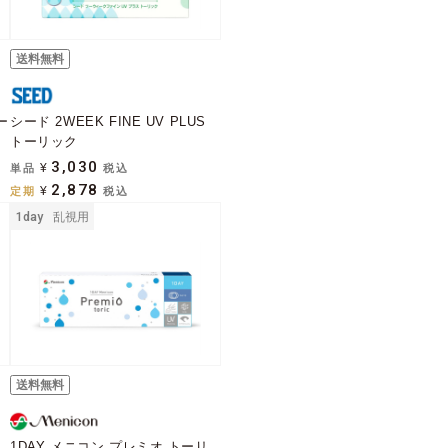
送料無料
トー
シード 2WEEK FINE UV PLUS
トーリック
3,030
単品
¥
税込
2,878
定期
¥
税込
1day
乱視用
送料無料
リ
1DAY メニコン プレミオ トーリ