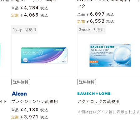
ック
4,284
単品
¥
税込
6,897
4,069
単品
¥
税込
定期
¥
税込
6,552
定期
¥
税込
1day
乱視用
2week
乱視用
送料無料
送料無料
イド
プレシジョンワン乱視用
アクアロックス乱視用
4,180
単品
¥
税込
※価格はログイン後に表示されま
3,971
定期
¥
税込