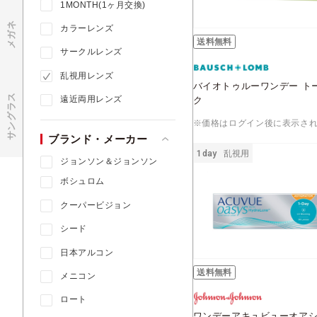
1MONTH(1ヶ月交換)
メガネ
カラーレンズ
送料無料
サークルレンズ
乱視用レンズ
バイオトゥルーワンデー ト
サングラス
遠近両用レンズ
ク
※価格はログイン後に表示さ
ブランド・メーカー
1day
乱視用
ジョンソン＆ジョンソン
ボシュロム
クーパービジョン
シード
日本アルコン
送料無料
メニコン
ロート
ワンデーアキュビューオア