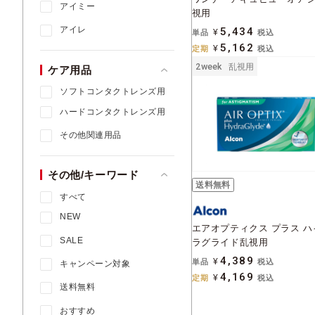
アイミー
視用
アイレ
5,434
単品
¥
税込
5,162
定期
¥
税込
2week
乱視用
ケア用品
ソフトコンタクトレンズ用
ハードコンタクトレンズ用
その他関連用品
その他/キーワード
送料無料
すべて
NEW
エアオプティクス プラス ハ
SALE
ラグライド乱視用
4,389
単品
¥
税込
キャンペーン対象
4,169
定期
¥
税込
送料無料
おすすめ