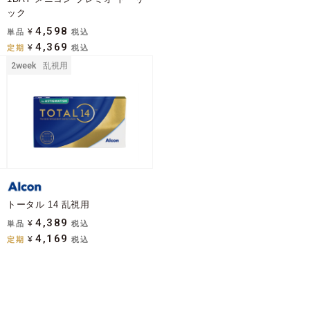
ック
4,598
単品
¥
税込
4,369
定期
¥
税込
2week
乱視用
トータル 14 乱視用
4,389
単品
¥
税込
4,169
定期
¥
税込
す