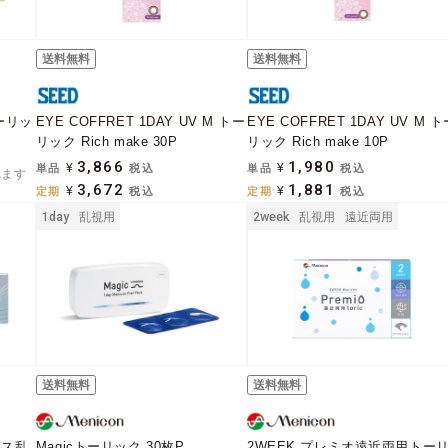
送料無料
送料無料
ーリッ
EYE COFFRET 1DAY UV M トー
EYE COFFRET 1DAY UV M 
リック Rich make 30P
リック Rich make 10P
3,866
1,980
単品
¥
税込
単品
¥
税込
れます
3,672
1,881
定期
¥
税込
定期
¥
税込
1day
乱視用
2week
乱視用
遠近両用
送料無料
送料無料
シス乱
Magicトーリック 30枚P
2WEEK プレミオ遠近両用トー