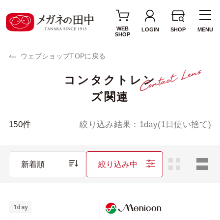
WEB
LOGIN
SHOP
MENU
SHOP
ウェブショップTOPに戻る
コンタクトレン
使用期間・タイプ
ズ関連
1day(1日使い捨て)
2week(2週間交換)
1MONTH(1ヶ月交
カラーレンズ
150
件
絞り込み結果：
1day(1日使い捨て)
換)
サークルレンズ
乱視用レンズ
新着順
絞り込み中
遠近両用レンズ
ブランド・メーカー
1day