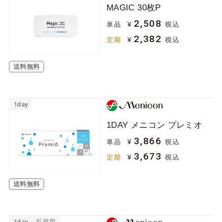
MAGIC 30枚P
ジョンソン＆ジョン
ボシュロム
ソン
2,508
¥
単品
税込
2,382
クーパービジョン
シード
¥
定期
税込
日本アルコン
メニコン
送料無料
ロート
アイミー
アイレ
1day
ケア用品
1DAY メニコン プレミオ
3,866
¥
単品
税込
ソフトコンタクトレ
ハードコンタクトレ
3,673
¥
定期
税込
ンズ用
ンズ用
その他関連用品
送料無料
1day
乱視用