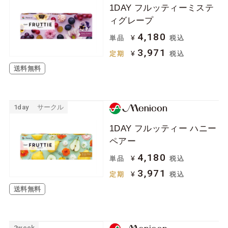
1DAY フルッティーミステ
ジョンソン＆ジョン
ボシュロム
ィグレープ
ソン
4,180
¥
単品
税込
クーパービジョン
シード
3,971
¥
定期
税込
日本アルコン
メニコン
送料無料
ロート
アイミー
アイレ
1day
サークル
ケア用品
1DAY フルッティー ハニー
ペアー
ソフトコンタクトレ
ハードコンタクトレ
4,180
¥
単品
税込
ンズ用
ンズ用
3,971
¥
定期
税込
その他関連用品
送料無料
2week