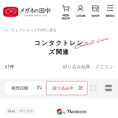
WEB
LOGIN
SHOP
MENU
SHOP
ウェブショップTOPに戻る
コンタクトレン
使用期間・タイプ
ズ関連
1day(1日使い捨て)
2week(2週間交換)
1MONTH(1ヶ月交
カラーレンズ
17
件
絞り込み結果：
メニコン
換)
サークルレンズ
乱視用レンズ
発売日順
絞り込み中
遠近両用レンズ
ブランド・メーカー
1day
サークル