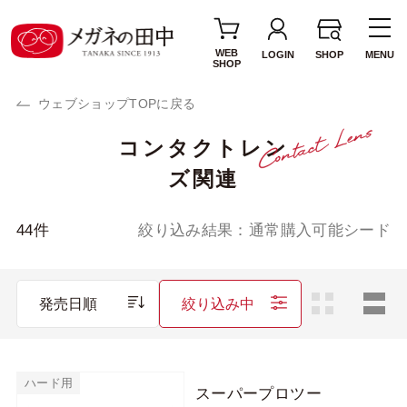
WEB
LOGIN
SHOP
MENU
SHOP
ウェブショップTOPに戻る
コンタクトレン
使用期間・タイプ
ズ関連
1day(1日使い捨て)
2week(2週間交換)
1MONTH(1ヶ月交
カラーレンズ
44
件
絞り込み結果：
通常購入可能シード
換)
サークルレンズ
乱視用レンズ
発売日順
絞り込み中
遠近両用レンズ
ブランド・メーカー
ハード用
スーパープロツー