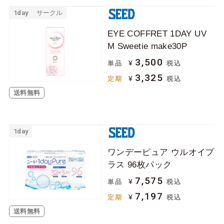
1day
サークル
EYE COFFRET 1DAY UV
M Sweetie make30P
3,500
¥
単品
税込
3,325
¥
定期
税込
送料無料
1day
ワンデーピュア ウルオイプ
ラス 96枚パック
7,575
¥
単品
税込
7,197
¥
定期
税込
送料無料