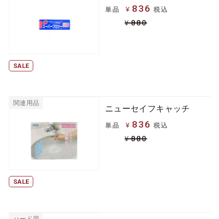
836
ジョンソン＆ジョン
ボシュロム
¥
単品
税込
ソン
880
¥
クーパービジョン
シード
日本アルコン
メニコン
SALE
ロート
アイミー
アイレ
関連用品
ニューセイフキャッチ
ケア用品
836
¥
単品
税込
880
¥
ソフトコンタクトレ
ハードコンタクトレ
ンズ用
ンズ用
その他関連用品
SALE
ハード用