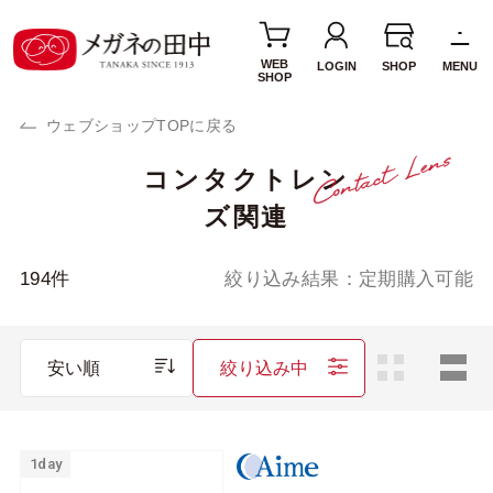
WEB
LOGIN
SHOP
MENU
SHOP
ウェブショップTOPに戻る
コンタクトレン
使用期間・タイプ
ズ関連
1day(1日使い捨て)
2week(2週間交換)
1MONTH(1ヶ月交
カラーレンズ
194
件
絞り込み結果：
定期購入可能
換)
サークルレンズ
乱視用レンズ
安い順
絞り込み中
遠近両用レンズ
ブランド・メーカー
1day