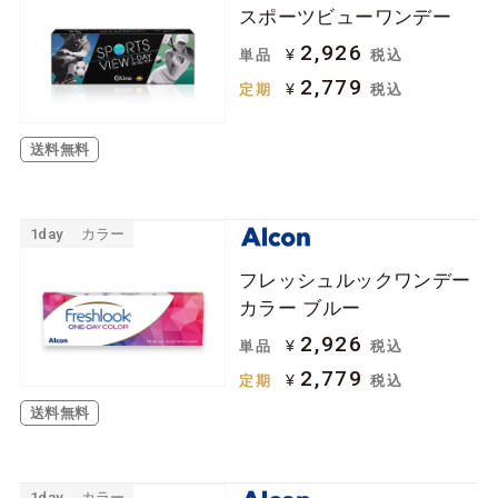
スポーツビューワンデー
ジョンソン＆ジョン
ボシュロム
ソン
2,926
¥
単品
税込
2,779
クーパービジョン
シード
¥
定期
税込
日本アルコン
メニコン
送料無料
ロート
アイミー
アイレ
1day
カラー
ケア用品
フレッシュルックワンデー
カラー ブルー
ソフトコンタクトレ
ハードコンタクトレ
2,926
¥
単品
税込
ンズ用
ンズ用
2,779
¥
定期
税込
その他関連用品
送料無料
1day
カラー