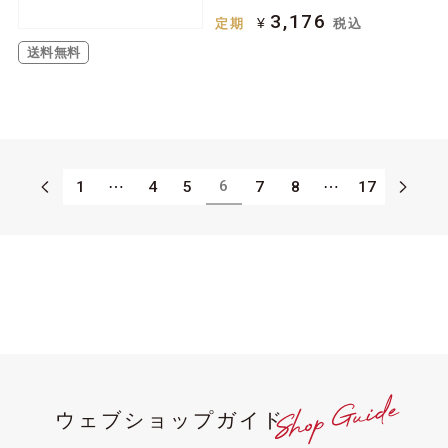
3,176
¥
定期
税込
送料無料
6
1
⋯
4
5
7
8
⋯
17
ウェブショップガイド