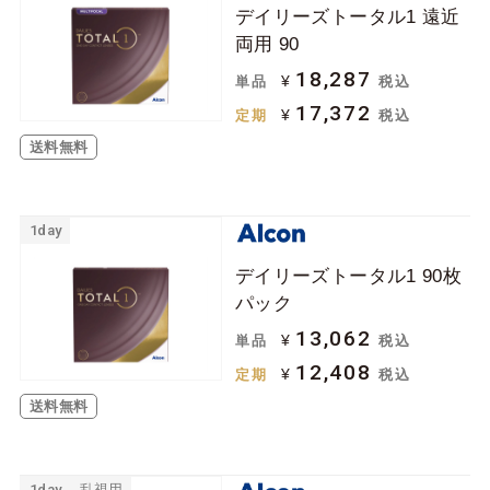
デイリーズトータル1 遠近
ジョンソン＆ジョン
ボシュロム
両用 90
ソン
18,287
¥
単品
税込
クーパービジョン
シード
17,372
¥
定期
税込
日本アルコン
メニコン
送料無料
ロート
アイミー
アイレ
1day
ケア用品
デイリーズトータル1 90枚
パック
ソフトコンタクトレ
ハードコンタクトレ
13,062
¥
単品
税込
ンズ用
ンズ用
12,408
¥
定期
税込
その他関連用品
送料無料
1day
乱視用