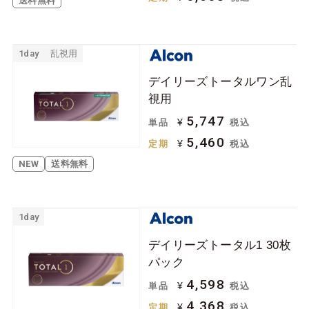
送料無料
1day
乱視用
デイリーズトータルワン乱
視用
5,747
¥
単品
税込
5,460
¥
定期
税込
NEW
送料無料
1day
デイリーズトータル1 30枚
パック
4,598
¥
単品
税込
4,368
¥
定期
税込