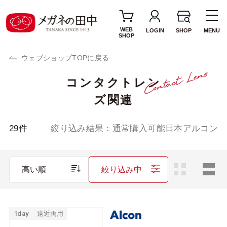
WEB
LOGIN
SHOP
MENU
SHOP
ウェブショップTOPに戻る
コンタクトレン
使用期間・タイプ
ズ関連
1day(1日使い捨て)
2week(2週間交換)
1MONTH(1ヶ月交
カラーレンズ
29
件
絞り込み結果：
通常購入可能日本アルコン
換)
サークルレンズ
乱視用レンズ
高い順
絞り込み中
遠近両用レンズ
ブランド・メーカー
1day
遠近両用