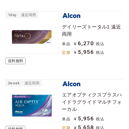
1day
遠近両用
デイリーズトータル1 遠近
両用
6,270
¥
単品
税込
5,956
¥
定期
税込
送料無料
2week
遠近両用
エアオプティクスプラスハ
イドラグライドマルチフォ
ーカル
5,956
¥
単品
税込
5,658
¥
定期
税込