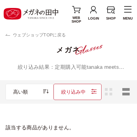
WEB
LOGIN
SHOP
MENU
SHOP
ウェブショップTOPに戻る
メガネ
テイスト・ジャンル
リラックス
モダン
絞り込み結果：
定期購入可能tanaka meets
tonysame:
エレガント
トラッド
ロマンチック
ドラマティック
高い順
絞り込み中
アクティブ
アバンギャルド
キッズ
該当する商品がありません。
性別