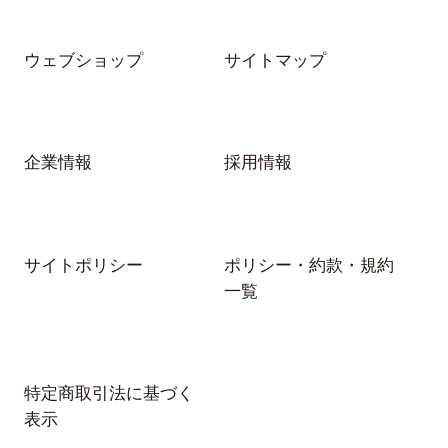
フレーム素材
メタル
プラスティック
ウェブショップ
サイトマップ
樹脂
ブランド・メーカー
企業情報
採用情報
001.
AQUALIBERTY
Alter.3
and K.
サイトポリシー
ポリシー・約款・規約
atorf
BULK
一覧
CLEVERLY
CORDIAL
ennoia
ESCALIER
GLOSSY
gosh
特定商取引法に基づく
iNtimite
IN PROGRESS
表示
LUGA
Melange