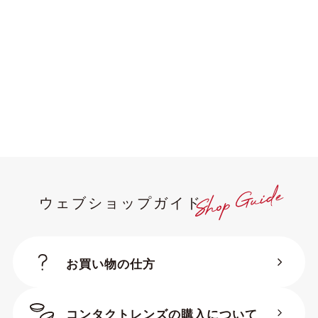
MEN
WOMEN
UNISEX
KIDS（JUNIOR）
用途
ビジネス・フォーマ
カジュアル
ル
スポーツ
ウェブショップガイド
フレームデザイン
お買い物の仕方
オーバル
スクエア
ボストン
コンタクトレンズの購入について