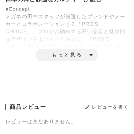
■Concept
メガネの田中スタッフが厳選したブランドやメー
カーとコラボレーションする「PRO'S
CHOICE」。プロがお勧めする高い品質と魅力的
なデザインをよりもっと身近に。「PRO'S
CHOICE by EYEVAN DESIGN」は1972年に誕生
した日本初のファッションアイウェアブランド
もっと見る
「EYEVAN」を手掛けているアイヴァン社（by
EYEVAN DESIGN）とのコラボレーションモデル
です。
■Products
50~60年代のアメリカンヴィンテージ感のあるボ
スリントン。フロントにはあえて5mm厚⽣地を採
商品レビュー
レビューを書く
⽤しクラシカルな印象に。またヴィンテージデザ
インに多く使用される5枚丁番は、ヴィンテージら
レビューはまだありません。
しさを表現するだけでなく、通常の3枚丁番よりも