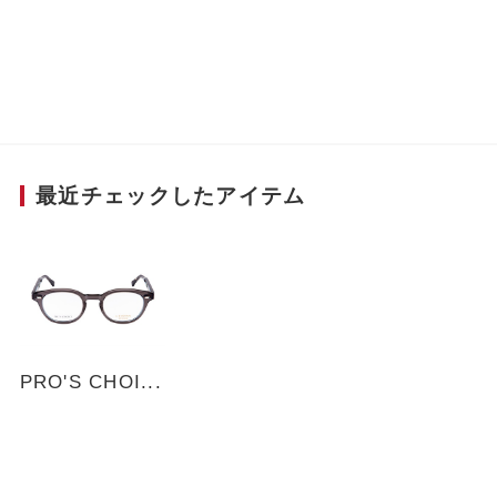
強度が上がり、機能面も優れている。テンプル先
にはスリットを入れ、凹凸が肌に触れることで摩
擦を起こし滑りにくい工夫も。更に⽇本の伝統的
な和柄をベースにアレンジされたオリジナルのテ
ンプル芯を採用するなどディテールまで拘り抜い
た珠玉の一本。
最近チェックしたアイテム
■Scene
ボストンウエリントン型の角を落とし、より気軽
に掛けやすく落とし込んだモデル。また天地幅は
深くなりすぎないようバランスを整えることで日
本人の顔型に溶け込みやすくしました。黒では重
たく感じる層に人気のスモーク色、透明感が爽や
かで、透けることにより程よい存在感を出すカラ
PRO'S CHOI...
ーです。