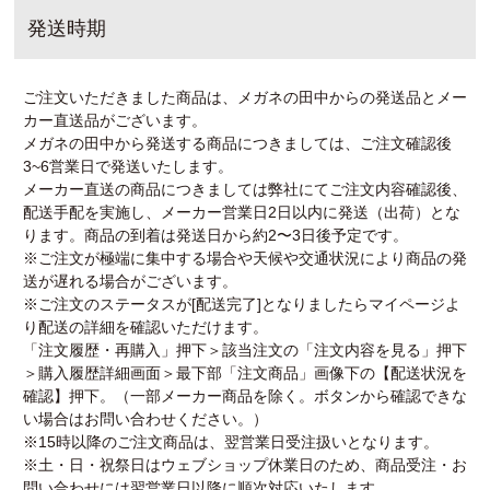
発送時期
ご注文いただきました商品は、メガネの田中からの発送品とメー
カー直送品がございます。
メガネの田中から発送する商品につきましては、ご注文確認後
3~6営業日で発送いたします。
メーカー直送の商品につきましては弊社にてご注文内容確認後、
配送手配を実施し、メーカー営業日2日以内に発送（出荷）とな
ります。商品の到着は発送日から約2〜3日後予定です。
※ご注文が極端に集中する場合や天候や交通状況により商品の発
送が遅れる場合がございます。
※ご注文のステータスが[配送完了]となりましたらマイページよ
り配送の詳細を確認いただけます。
「注文履歴・再購入」押下＞該当注文の「注文内容を見る」押下
＞購入履歴詳細画面＞最下部「注文商品」画像下の【配送状況を
確認】押下。（一部メーカー商品を除く。ボタンから確認できな
い場合はお問い合わせください。）
※15時以降のご注文商品は、翌営業日受注扱いとなります。
※土・日・祝祭日はウェブショップ休業日のため、商品受注・お
問い合わせには翌営業日以降に順次対応いたします。