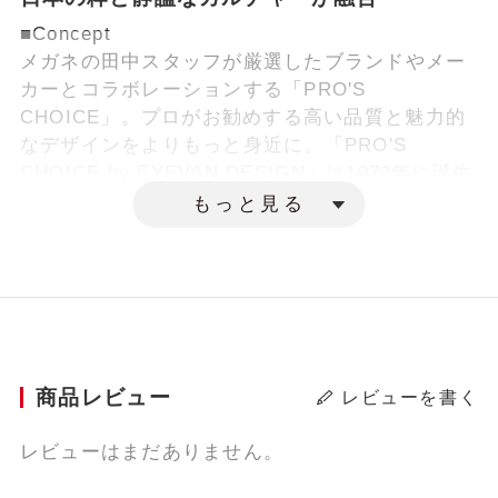
■Concept
メガネの田中スタッフが厳選したブランドやメー
カーとコラボレーションする「PRO'S
CHOICE」。プロがお勧めする高い品質と魅力的
なデザインをよりもっと身近に。「PRO'S
CHOICE by EYEVAN DESIGN」は1972年に誕生
した日本初のファッションアイウェアブランド
もっと見る
「EYEVAN」を手掛けているアイヴァン社（by
EYEVAN DESIGN）とのコラボレーションモデル
です。
■Products
シンプルでやや⼤きめのメタルボストンシェイプ
は30年代のアメリカンヴィンテージがベースのデ
商品レビュー
レビューを書く
ザイン。ブリッジ、ヨロイ、テンプルには
EYEVAN社が得意とする⽇本の伝統的な寺院など
レビューはまだありません。
に⽤いられる⽂様をモチーフにしたオリジナルの