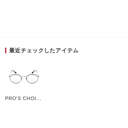
柄を配した特別仕様。また天然素材をイメージし
た乳白のパッドを使用することでよりヴィンテー
ジな印象と高級感を演出した。モダンは先を太く
することで重心を後ろに配することで掛け心地も
重視したモデルです。
■Scene
最近チェックしたアイテム
玉形をやや大きめにして幅広い層に掛けられるサ
イジングに仕上げたメタルボストン。七宝リムを
採用することでガラスのような透明感のある光沢
のある仕上がりに。ツヤ感の少ないメタルピュー
ターに黒七宝の配色は全体の光沢感が抑えられる
ことで落ち着きのある印象に。
PRO'S CHOI...