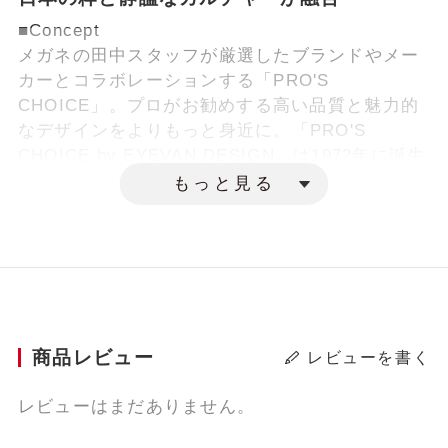
■Concept
メガネの田中スタッフが厳選したブランドやメー
カーとコラボレーションする「PRO'S
CHOICE」。プロがお勧めする高い品質と魅力的
なデザインをよりもっと身近に。「PRO'S
CHOICE by EYEVAN DESIGN」は1972年に誕生
した日本初のファッションアイウェアブランド
もっと見る
「EYEVAN」を手掛けているアイヴァン社（by
EYEVAN DESIGN）とのコラボレーションモデル
です。
■Products
シンプルでやや⼤きめのメタルボストンシェイプ
は30年代のアメリカンヴィンテージがベースのデ
商品レビュー
レビューを書く
ザイン。ブリッジ、ヨロイ、テンプルには
EYEVAN社が得意とする⽇本の伝統的な寺院など
レビューはまだありません。
に⽤いられる⽂様をモチーフにしたオリジナルの