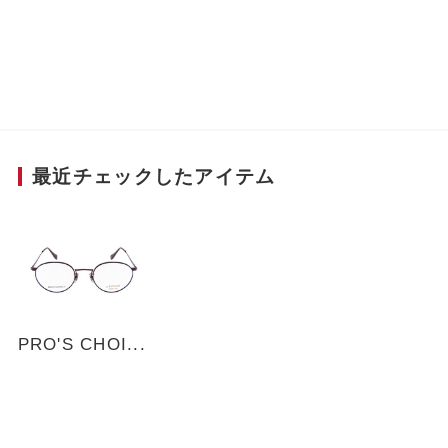
柄を配した特別仕様。また天然素材をイメージし
た乳白のパッドを使用することでよりヴィンテー
ジな印象と高級感を演出した。モダンは先を太
く、重心を後ろに配することで掛け心地も重視し
たモデルです。
■Scene
最近チェックしたアイテム
玉形をやや大きめにして幅広い層に掛けられるサ
イジングに仕上げたメタルボストン。七宝リムを
採用することでガラスのような透明感のある光沢
のある仕上がりに。ブラック七宝とマットブラッ
クのメタルカラーが存在感のあるシックなイメー
ジを演出。
PRO'S CHOI...