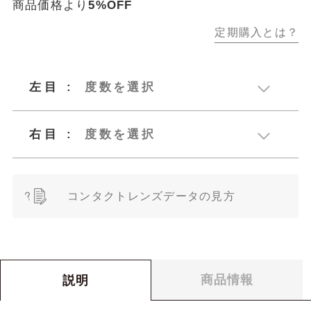
商品価格より
5%OFF
定期購入とは？
3,971
3,772
左目
:
度数を選択
右目
:
度数を選択
ベースカーブ
8.70
（BC）
ベースカーブ
コンタクトレンズデータの見方
度数（SPH）
8.70
（BC）
サイズ（S）
14.5
ご注文のためのコンタクトレンズデー
度数（SPH）
0
¥
合計金額：
税込
乱視度数
タの見方
（CYL）
商品情報
説明
サイズ（S）
14.5
コンタクトレンズのご購入に際して、度数
乱視度数