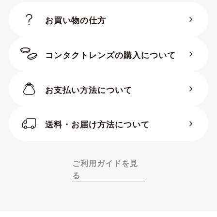
お買い物の仕方
コンタクトレンズの購入について
お支払い方法について
BC（ベースカーブ）
送料・お届け方法について
PまたはD・PWR・SPH（度
数）
ADD（加入度数）
ご利用ガイドを見
る
S（サイズ・直径）
※ADD（加入度数）は商品により
HIGH、MID、LOW等の文字列や+2.00D