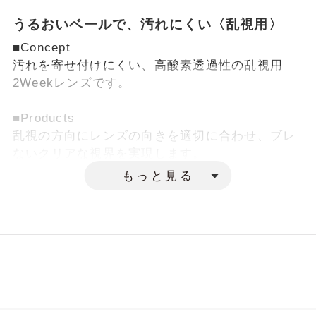
乱視軸（AX）
やベースカーブなど、いくつかの数値を入
（CYL）
うるおいベールで、汚れにくい〈乱視用〉
力する必要があります。
個数
■Concept
乱視軸（AX）
以下の例を参考に、お手元の処方箋・処方
汚れを寄せ付けにくい、高酸素透過性の乱視用
指示書または商品パッケージを確認しなが
2Weekレンズです。
個数
らご入力ください。
■Products
乱視の方向にレンズの向きを適切に合わせ、ブレ
ないクリアな視界を実現します。
素材そのものがうるおいを引き寄せ、高い保水性
もっと見る
を実現し、様々な汚れの付着を軽減します。
また、度数の製作範囲が広く、様々な度数をカバ
ーします。
■Scene
毎日の長時間装用や、メイク汚れの気になる方に
向いています。