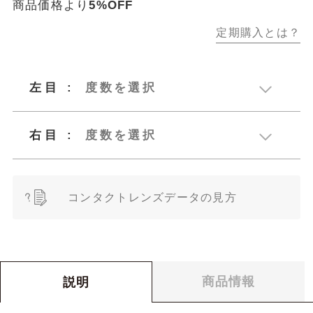
商品価格より
5%OFF
定期購入とは？
10,136
9,629
左目
:
度数を選択
右目
:
度数を選択
ベースカーブ
（BC）
ベースカーブ
コンタクトレンズデータの見方
度数（SPH）
（BC）
サイズ（S）
14.2
ご注文のためのコンタクトレンズデー
度数（SPH）
0
¥
合計金額：
税込
タの見方
個数
商品情報
説明
サイズ（S）
14.2
コンタクトレンズのご購入に際して、度数