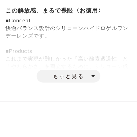
個数
やベースカーブなど、いくつかの数値を入
この解放感、まるで裸眼〈お徳用〉
力する必要があります。
■Concept
以下の例を参考に、お手元の処方箋・処方
快適バランス設計のシリコーンハイドロゲルワン
指示書または商品パッケージを確認しなが
デーレンズです。
らご入力ください。
■Products
これまで実現が難しかった「高い酸素透過性」と
「やわらかさ」を両立するために、シリコーン成
分が少なくても酸素を効率よく通すスマートシリ
もっと見る
コーンを採用しています。
さらに水分を豊富に含むハイドロゲル成分の働き
で、やさしく、やわらかなつけ心地です。
目に有害とされる紫外線A波を85％、B波を96％
カットします。
■Scene
アクティブに屋外で過ごされる方にもおすすめで