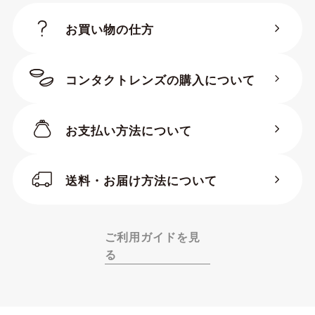
お買い物の仕方
コンタクトレンズの購入について
お支払い方法について
BC（ベースカーブ）
送料・お届け方法について
PまたはD・PWR・SPH（度
数）
ADD（加入度数）
ご利用ガイドを見
る
S（サイズ・直径）
※ADD（加入度数）は商品により
HIGH、MID、LOW等の文字列や+2.00D