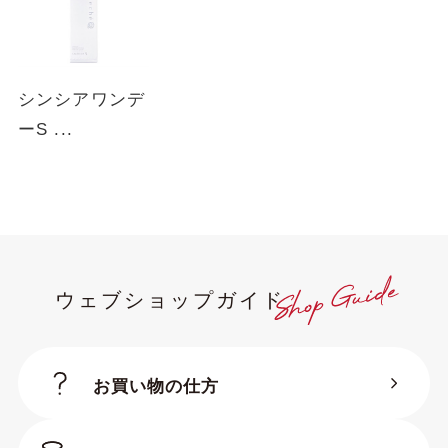
■Scene
赤ちゃんのような澄んだ瞳に近づけるために、パ
ウダーのように繊細なドットを採用。
裸眼のような、ぼかしフチで透明感のある大きさ
シンシアワンデ
に。塗りつぶさないからどんな色にも自然に馴染
ーS ...
み、裸眼がふわりと広がります。
デザインは妥協したくないけど、品質がよく長時
間使用したい、しっかりサイズ・カラー変化を実
感できる「可愛いだけじゃない」デザインでグレ
ー系のレンズが初めての方にも、使いやすい発色
とデザインで自然な瞳を演出します。
ウェブショップガイド
お買い物の仕方