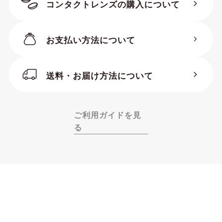
コンタクトレンズの購入について
お支払い方法について
BC（ベースカーブ）
送料・お届け方法について
PまたはD・PWR・SPH（度
数）
ADD（加入度数）
ご利用ガイドを見
る
S（サイズ・直径）
※ADD（加入度数）は商品により
HIGH、MID、LOW等の文字列や+2.00D
～+2.50Dなどの数値で表示されていま
す。