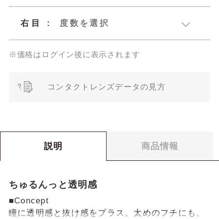
右目
:
度数を選択
ベースカーブ
8.80
（BC）
※価格はログイン後に表示されます
ベースカーブ
度数（SPH）
8.80
（BC）
コンタクトレンズデータの見方
サイズ（S）
14.5
度数（SPH）
個数
ご注文のためのコンタクトレンズデー
0
¥
サイズ（S）
14.5
合計金額：
税込
タの見方
商品情報
説明
個数
コンタクトレンズのご購入に際して、度数
やベースカーブなど、いくつかの数値を入
ちゅるんっと透明感
力する必要があります。
■Concept
以下の例を参考に、お手元の処方箋・処方
瞳に透明感と抜け感をプラス。太めのフチにも、