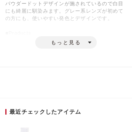
指示書または商品パッケージを確認しなが
パウダードットデザインが施されているので白目
らご入力ください。
にも綺麗に馴染みます。グレー系レンズが初めて
の方にも、使いやすい発色とデザインです。
■Products
色素を素材で包み込むように製造されています。
もっと見る
角膜やまぶたに直接触れたり、色素が溶け出さな
いように、十分配慮した構造です。
シリコーンハイドロゲル素材が目の健康に大切な
酸素をより多く届け、充血を軽減することで美し
い白目を保ちます。
水分を蓄える働きをするヒアルロン酸ナトリウ
ム、水分を滞留させる働きをするアルギン酸ナト
リウムを保存液に配合。
2つの成分を含んだレンズ表面が瞳をやさしく包み
最近チェックしたアイテム
込みます。
目にやさしいUVカット機能つきのレンズです。