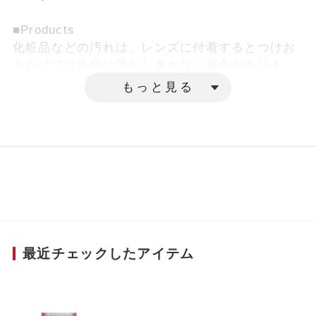
■Products
化粧品などの汚れは、レンズに付着するとつけお
きだけでは十分に落としきれない場合がありま
す。
もっと見る
そのままにしておくと汚れが蓄積してレンズの寿
命が短くなることも。
ハードクレンジングは落としにくい化粧品などの
汚れをスムーズに落とす強力なクリーナーです。
また、すべてのハードコンタクトレンズに使用可
能です。
■Scene
汚れの気になる時にお使いください。
最近チェックしたアイテム