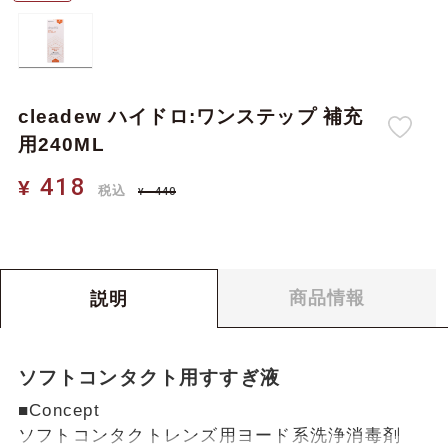
cleadew ハイドロ:ワンステップ 補充
用240ML
418
¥
税込
440
¥
418
418
¥
合計金額：
税込
商品情報
説明
ソフトコンタクト用すすぎ液
■Concept
ソフトコンタクトレンズ用ヨード系洗浄消毒剤