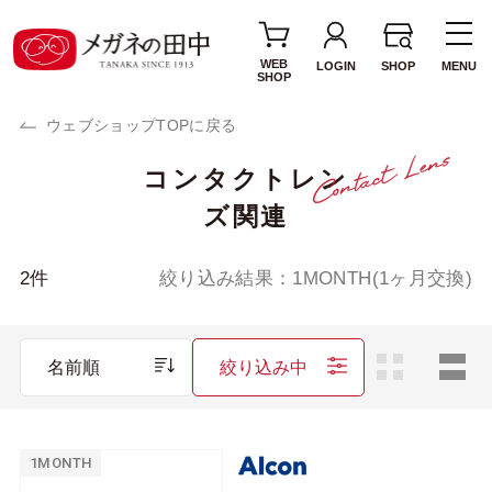
WEB
LOGIN
SHOP
MENU
SHOP
ウェブショップTOPに戻る
コンタクトレン
使用期間・タイプ
ズ関連
1day(1日使い捨て)
2week(2週間交換)
1MONTH(1ヶ月交
カラーレンズ
2
件
絞り込み結果：
1MONTH(1ヶ月交換)
換)
サークルレンズ
乱視用レンズ
名前順
絞り込み中
遠近両用レンズ
ブランド・メーカー
1MONTH