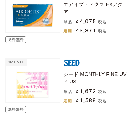
エアオプティクス EXアク
ジョンソン＆ジョン
ボシュロム
ア
ソン
4,075
¥
単品
税込
クーパービジョン
シード
3,871
¥
定期
税込
日本アルコン
メニコン
送料無料
ロート
アイミー
アイレ
1MONTH
ケア用品
シード MONTHLY FINE UV
PLUS
ソフトコンタクトレ
ハードコンタクトレ
1,672
¥
単品
税込
ンズ用
ンズ用
1,588
¥
定期
税込
その他関連用品
送料無料