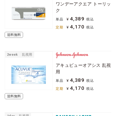
ワンデーアクエア トーリッ
ジョンソン＆ジョン
ボシュロム
ク
ソン
4,389
¥
単品
税込
クーパービジョン
シード
4,170
¥
定期
税込
日本アルコン
メニコン
送料無料
ロート
アイミー
アイレ
2week
乱視用
ケア用品
アキュビューオアシス 乱視
用
ソフトコンタクトレ
ハードコンタクトレ
4,389
¥
単品
税込
ンズ用
ンズ用
4,170
¥
定期
税込
その他関連用品
送料無料
1day
乱視用