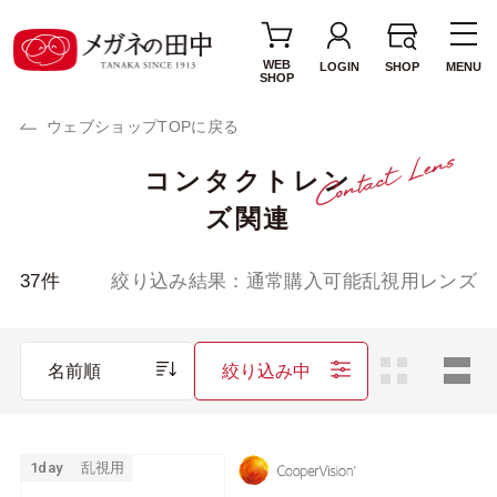
WEB
LOGIN
SHOP
MENU
SHOP
ウェブショップTOPに戻る
コンタクトレン
使用期間・タイプ
ズ関連
1day(1日使い捨て)
2week(2週間交換)
1MONTH(1ヶ月交
カラーレンズ
37
件
絞り込み結果：
通常購入可能乱視用レンズ
換)
サークルレンズ
乱視用レンズ
名前順
絞り込み中
遠近両用レンズ
ブランド・メーカー
1day
乱視用