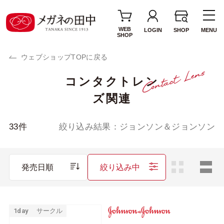
WEB
LOGIN
SHOP
MENU
SHOP
ウェブショップTOPに戻る
コンタクトレン
使用期間・タイプ
ズ関連
1day(1日使い捨て)
2week(2週間交換)
1MONTH(1ヶ月交
カラーレンズ
33
件
絞り込み結果：
ジョンソン＆ジョンソン
換)
サークルレンズ
乱視用レンズ
発売日順
絞り込み中
遠近両用レンズ
ブランド・メーカー
1day
サークル