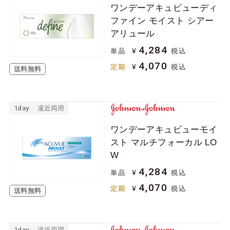
ワンデーアキュビューディ
ジョンソン＆ジョン
ボシュロム
ファイン モイスト シアー
ソン
アリュール
クーパービジョン
シード
4,284
¥
単品
税込
日本アルコン
メニコン
4,070
¥
定期
税込
送料無料
ロート
アイミー
アイレ
1day
遠近両用
ケア用品
ワンデーアキュビューモイ
スト マルチフォーカル LO
ソフトコンタクトレ
ハードコンタクトレ
W
ンズ用
ンズ用
4,284
¥
単品
税込
その他関連用品
4,070
¥
定期
税込
送料無料
1day
遠近両用