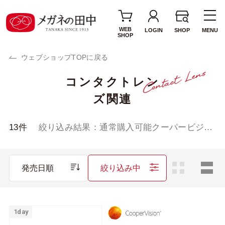
WEB
LOGIN
SHOP
MENU
SHOP
ウェブショップTOPに戻る
コンタクトレン
使用期間・タイプ
ズ関連
1day(1日使い捨て)
2week(2週間交換)
1MONTH(1ヶ月交
カラーレンズ
13
件
絞り込み結果：
通常購入可能クーパービジョ
換)
ン
サークルレンズ
乱視用レンズ
発売日順
絞り込み中
遠近両用レンズ
ブランド・メーカー
1day