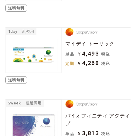
送料無料
1day
乱視用
マイデイ トーリック
4,493
¥
単品
税込
4,268
¥
定期
税込
送料無料
2week
遠近両用
バイオフィニティ アクティ
ブ
3,813
¥
単品
税込