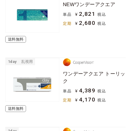
NEWワンデーアクエア
ジョンソン＆ジョン
ボシュロム
ソン
2,821
¥
単品
税込
2,680
クーパービジョン
シード
¥
定期
税込
日本アルコン
メニコン
送料無料
ロート
アイミー
アイレ
1day
乱視用
ケア用品
ワンデーアクエア トーリッ
ク
ソフトコンタクトレ
ハードコンタクトレ
4,389
¥
単品
税込
ンズ用
ンズ用
4,170
¥
定期
税込
その他関連用品
送料無料
1day