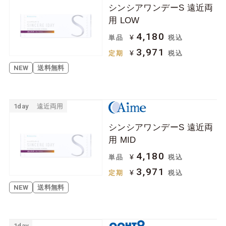
シンシアワンデーS 遠近両
ジョンソン＆ジョン
ボシュロム
用 LOW
ソン
4,180
¥
単品
税込
クーパービジョン
シード
3,971
¥
定期
税込
日本アルコン
メニコン
NEW
送料無料
ロート
アイミー
アイレ
1day
遠近両用
ケア用品
シンシアワンデーS 遠近両
用 MID
ソフトコンタクトレ
ハードコンタクトレ
4,180
¥
単品
税込
ンズ用
ンズ用
3,971
¥
定期
税込
その他関連用品
NEW
送料無料
1day