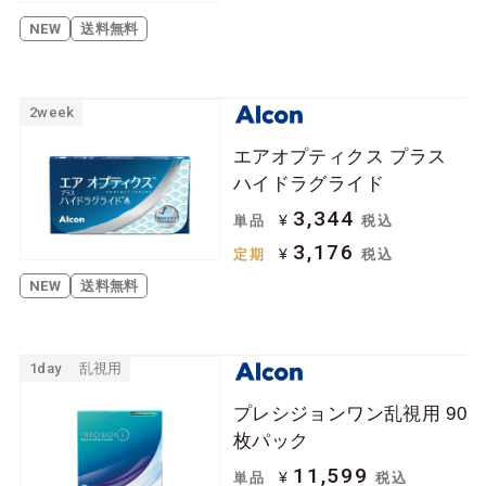
NEW
送料無料
2week
エアオプティクス プラス
ハイドラグライド
3,344
¥
単品
税込
3,176
¥
定期
税込
NEW
送料無料
1day
乱視用
プレシジョンワン乱視用 90
枚パック
11,599
¥
単品
税込