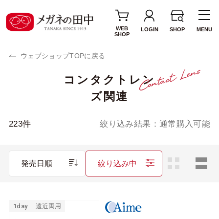
WEB
LOGIN
SHOP
MENU
SHOP
ウェブショップTOPに戻る
コンタクトレン
使用期間・タイプ
ズ関連
1day(1日使い捨て)
2week(2週間交換)
1MONTH(1ヶ月交
カラーレンズ
223
件
絞り込み結果：
通常購入可能
換)
サークルレンズ
乱視用レンズ
発売日順
絞り込み中
遠近両用レンズ
ブランド・メーカー
1day
遠近両用