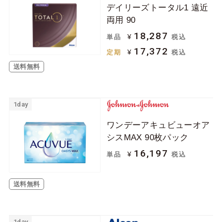
デイリーズトータル1 遠近
ジョンソン＆ジョン
ボシュロム
両用 90
ソン
18,287
¥
単品
税込
クーパービジョン
シード
17,372
¥
定期
税込
日本アルコン
メニコン
送料無料
ロート
アイミー
アイレ
1day
ケア用品
ワンデーアキュビューオア
シスMAX 90枚パック
ソフトコンタクトレ
ハードコンタクトレ
16,197
¥
単品
税込
ンズ用
ンズ用
その他関連用品
送料無料
1day