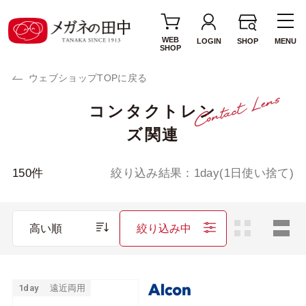
WEB
LOGIN
SHOP
MENU
SHOP
ウェブショップTOPに戻る
コンタクトレン
使用期間・タイプ
ズ関連
1day(1日使い捨て)
2week(2週間交換)
1MONTH(1ヶ月交
カラーレンズ
150
件
絞り込み結果：
1day(1日使い捨て)
換)
サークルレンズ
乱視用レンズ
高い順
絞り込み中
遠近両用レンズ
ブランド・メーカー
1day
遠近両用