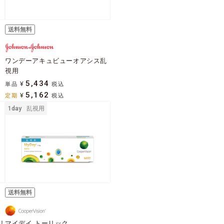
送料無料
ワンデーアキュビューオアシス乱
視用
5,434
単品
¥
税込
5,162
定期
¥
税込
1day
乱視用
送料無料
リ
マイデイ トーリック