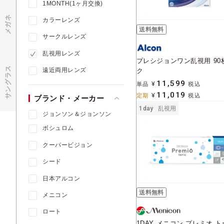
1MONTH(1ヶ月交換)
メガネ
カラーレンズ
送料無料
サークルレンズ
乱視用レンズ
プレシジョンワン乱視用 90
サングラス
遠近両用レンズ
ク
11,599
単品
¥
税込
11,019
定期
¥
税込
ブランド・メーカー
1day
乱視用
ジョンソン＆ジョンソン
ボシュロム
クーパービジョン
シード
日本アルコン
送料無料
メニコン
ロート
1DAY メニコン プレミオ 