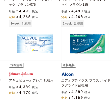
ック ブラウン075
ック ブラウン125
4,493
4,493
単品
¥
税込
単品
¥
税込
4,268
4,268
定期
¥
税込
定期
¥
税込
2week
乱視用
2week
乱視用
送料無料
送料無料
ク
アキュビューオアシス 乱視用
エアオプティクス プラス ハイド
ラグライド乱視用
4,389
単品
¥
税込
4,389
4,170
単品
¥
税込
定期
¥
税込
4,169
定期
¥
税込