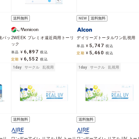
送料無料
NEW
送料無料
枚パッ
2WEEK プレミオ遠近両用トーリ
デイリーズトータルワン乱視用
ック
5,747
単品
¥
税込
6,897
5,460
単品
¥
税込
定期
¥
税込
6,552
定期
¥
税込
1day
サークル
乱視用
1day
サークル
乱視用
送料無料
送料無料
トーリ
ワンデーアイレ リアル UV トーリ
ワンデーアイレ リアル UV トー