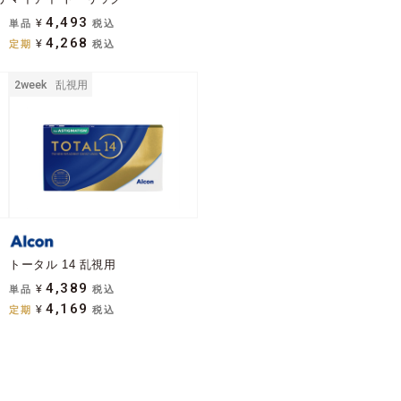
4,493
単品
¥
税込
4,268
定期
¥
税込
2week
乱視用
トータル 14 乱視用
4,389
単品
¥
税込
4,169
定期
¥
税込