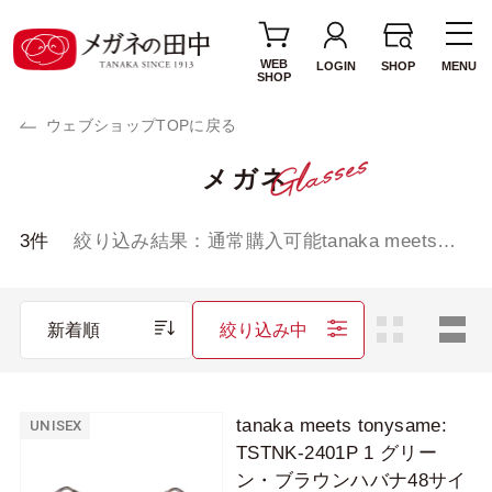
WEB
LOGIN
SHOP
MENU
SHOP
ウェブショップTOPに戻る
メガネ
テイスト・ジャンル
リラックス
モダン
3
件
絞り込み結果：
通常購入可能tanaka meets
tonysame:, UNISEX
エレガント
トラッド
ロマンチック
ドラマティック
新着順
絞り込み中
アクティブ
アバンギャルド
キッズ
tanaka meets tonysame:
UNISEX
TSTNK-2401P 1 グリー
性別
ン・ブラウンハバナ48サイ