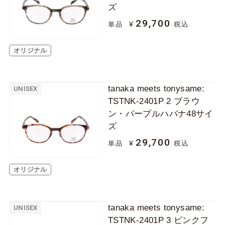
ズ
MEN
WOMEN
29,700
¥
単品
税込
UNISEX
KIDS（JUNIOR）
オリジナル
用途
tanaka meets tonysame:
ビジネス・フォーマ
カジュアル
UNISEX
TSTNK-2401P 2 ブラウ
ル
ン・パープルハバナ48サイ
スポーツ
ズ
29,700
¥
単品
税込
フレームデザイン
オリジナル
tanaka meets tonysame:
UNISEX
オーバル
スクエア
ボストン
TSTNK-2401P 3 ピンクフ