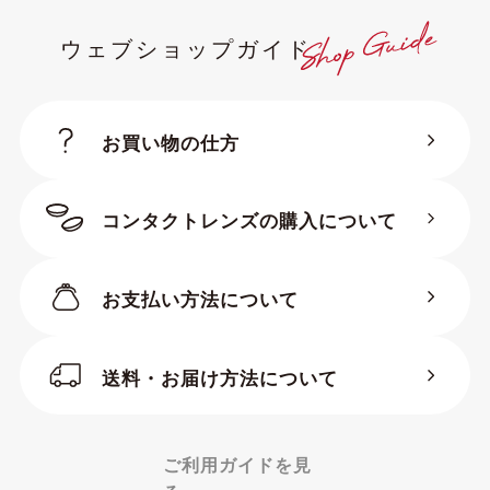
フレーム素材
ウェブショップガイド
メタル
プラスティック
樹脂
お買い物の仕方
ブランド・メーカー
001.
AQUALIBERTY
コンタクトレンズの購入について
Alter.3
and K.
atorf
BULK
お支払い方法について
CLEVERLY
CORDIAL
ennoia
ESCALIER
送料・お届け方法について
GLOSSY
gosh
iNtimite
IN PROGRESS
ご利用ガイドを見
LUGA
Melange