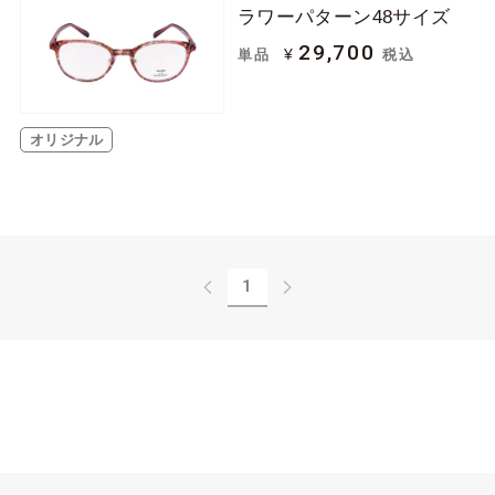
ラワーパターン48サイズ
29,700
¥
単品
税込
ラウンド
フォックス
ブロー
オリジナル
ヘキサゴン
ハーフリム
リムレス
1
レンズ横幅（mm）
-47
48-51
52-55
56-59
60-