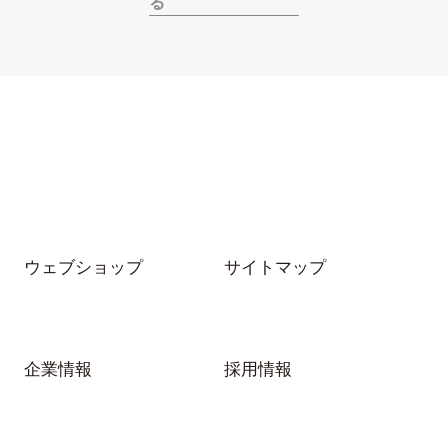
る
melt
Moi Je
NATUREL
osolo
PRO'S CHOICE by
PRO'S CHOICE by
BCPC
BJ CLASSIC
COLLECTION
PRO'S CHOICE by
PRO'S CHOICE by
CHARMANT
EYEVAN DESIGN
PRO'S CHOICE by
PRO'S CHOICE by
ウェブショップ
サイトマップ
SEACRET
sasaki celluloid
REMEDY
recol
SABIO
企業情報
採用情報
tanaka meets
TIME JACKER
tonysame:
オークリー